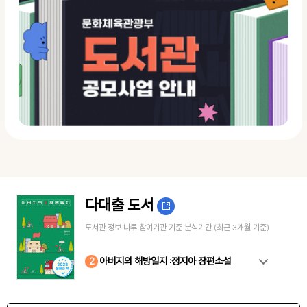
다대출 도서
도서관 정보 나루 참여기관 기준 분석기간 (최근 3개월 기준)
10
4
8
2
3
5
6
7
9
1
아버지의 해방일지 :정지아 장편소설