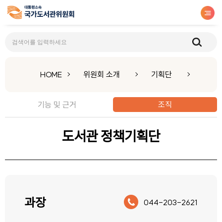
조직
HOME
위원회 소개
기획단
기능 및 근거
조직
도서관
정책기획단
과장
044-203-2621