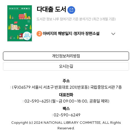
다대출 도서
도서관 정보 나루 참여기관 기준 분석기간 (최근 3개월 기준)
10
4
8
2
3
5
6
7
9
1
아버지의 해방일지 :정지아 장편소설
개인정보처리방침
오시는길
주소
: (우)06579 서울시 서초구 반포대로 201(반포동) 국립중앙도서관 7층
대표전화
: 02-590-6251 (월~금 09:00~18:00, 공휴일 제외)
팩스
: 02-590-6249
Copyright (c) 2024 NATIONAL LIBRARY COMMITTEE, ALL Rights
Reserved.