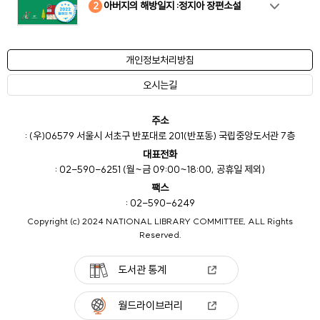
10
4
8
2
3
5
6
7
9
1
아버지의 해방일지 :정지아 장편소설
개인정보처리방침
오시는길
주소
: (우)06579 서울시 서초구 반포대로 201(반포동) 국립중앙도서관 7층
대표전화
: 02-590-6251 (월~금 09:00~18:00, 공휴일 제외)
팩스
: 02-590-6249
Copyright (c) 2024 NATIONAL LIBRARY COMMITTEE, ALL Rights
Reserved.
도서관 통계
월드라이브러리