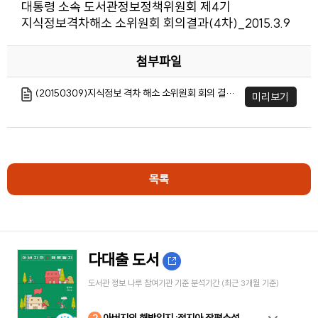
대통령 소속 도서관정보정책위원회 제4기
지식정보격차해소 소위원회 회의결과(4차)_2015.3.9
첨부파일
(20150309)지식정보 격차 해소 소위원회 회의 결과(4차).hwp
미리보기
목록
다대출 도서
도서관 정보 나루 참여기관 기준 분석기간 (최근 3개월 기준)
10
4
8
2
3
5
6
7
9
1
아버지의 해방일지 :정지아 장편소설