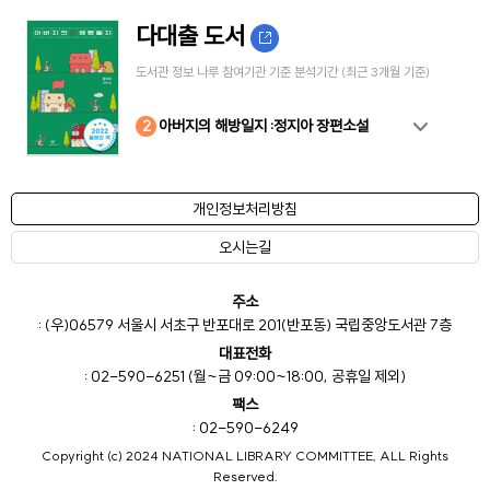
다대출 도서
도서관 정보 나루 참여기관 기준 분석기간 (최근 3개월 기준)
10
4
8
2
3
5
6
7
9
1
아버지의 해방일지 :정지아 장편소설
개인정보처리방침
오시는길
주소
: (우)06579 서울시 서초구 반포대로 201(반포동) 국립중앙도서관 7층
대표전화
: 02-590-6251 (월~금 09:00~18:00, 공휴일 제외)
팩스
: 02-590-6249
Copyright (c) 2024 NATIONAL LIBRARY COMMITTEE, ALL Rights
Reserved.