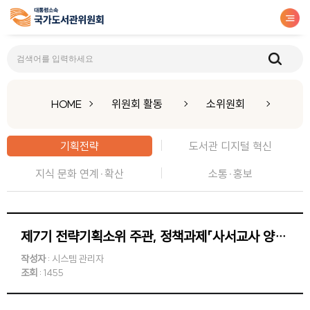
기획전략
HOME
위원회 활동
소위원회
기획전략
도서관 디지털 혁신
지식 문화 연계·확산
소통·홍보
제7기 전략기획소위 주관, 정책과제「사서교사 양성체제 방안 연구」TF 제4차 회의
작성자
: 시스템 관리자
조회
: 1455