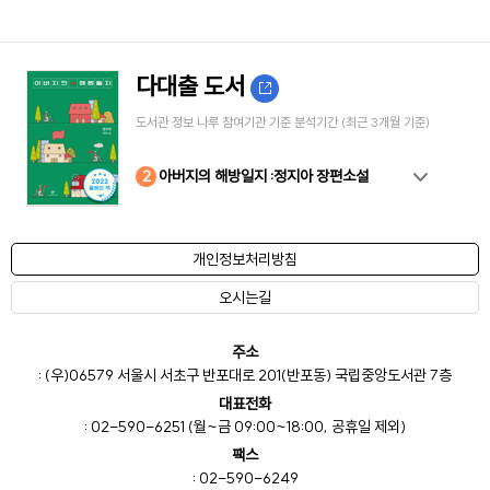
다대출 도서
도서관 정보 나루 참여기관 기준 분석기간 (최근 3개월 기준)
10
4
8
2
3
5
6
7
9
1
아버지의 해방일지 :정지아 장편소설
개인정보처리방침
오시는길
주소
: (우)06579 서울시 서초구 반포대로 201(반포동) 국립중앙도서관 7층
대표전화
: 02-590-6251 (월~금 09:00~18:00, 공휴일 제외)
팩스
: 02-590-6249