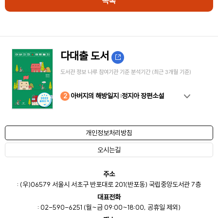
목록
다대출 도서
도서관 정보 나루 참여기관 기준 분석기간 (최근 3개월 기준)
10
4
8
2
3
5
6
7
9
1
아버지의 해방일지 :정지아 장편소설
개인정보처리방침
오시는길
주소
: (우)06579 서울시 서초구 반포대로 201(반포동) 국립중앙도서관 7층
대표전화
: 02-590-6251 (월~금 09:00~18:00, 공휴일 제외)