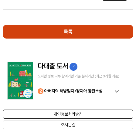
목록
다대출 도서
도서관 정보 나루 참여기관 기준 분석기간 (최근 3개월 기준)
10
4
8
2
3
5
6
7
9
1
아버지의 해방일지 :정지아 장편소설
개인정보처리방침
오시는길