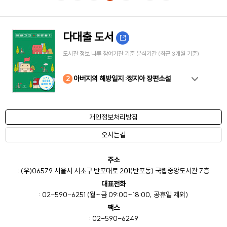
다대출 도서
도서관 정보 나루 참여기관 기준 분석기간 (최근 3개월 기준)
10
4
8
2
3
5
6
7
9
1
아버지의 해방일지 :정지아 장편소설
개인정보처리방침
오시는길
주소
: (우)06579 서울시 서초구 반포대로 201(반포동) 국립중앙도서관 7층
대표전화
: 02-590-6251 (월~금 09:00~18:00, 공휴일 제외)
팩스
: 02-590-6249