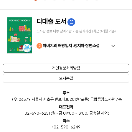
다대출 도서
도서관 정보 나루 참여기관 기준 분석기간 (최근 3개월 기준)
10
4
8
2
3
5
6
7
9
1
아버지의 해방일지 :정지아 장편소설
개인정보처리방침
오시는길
주소
: (우)06579 서울시 서초구 반포대로 201(반포동) 국립중앙도서관 7층
대표전화
: 02-590-6251 (월~금 09:00~18:00, 공휴일 제외)
팩스
: 02-590-6249