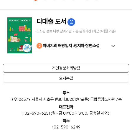
다대출 도서
도서관 정보 나루 참여기관 기준 분석기간 (최근 3개월 기준)
10
4
8
2
3
5
6
7
9
1
아버지의 해방일지 :정지아 장편소설
개인정보처리방침
오시는길
주소
: (우)06579 서울시 서초구 반포대로 201(반포동) 국립중앙도서관 7층
대표전화
: 02-590-6251 (월~금 09:00~18:00, 공휴일 제외)
팩스
: 02-590-6249