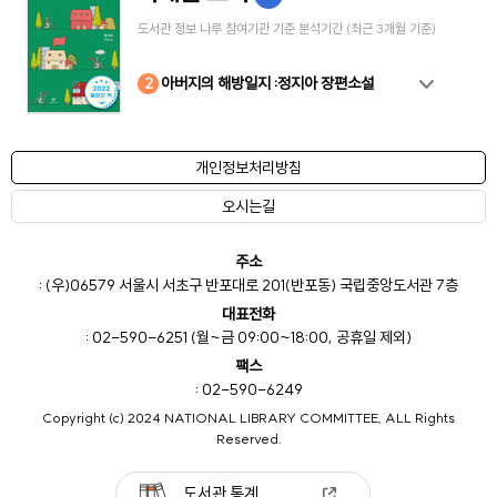
도서관 정보 나루 참여기관 기준 분석기간 (최근 3개월 기준)
10
4
8
2
3
5
6
7
9
1
아버지의 해방일지 :정지아 장편소설
개인정보처리방침
오시는길
주소
: (우)06579 서울시 서초구 반포대로 201(반포동) 국립중앙도서관 7층
대표전화
: 02-590-6251 (월~금 09:00~18:00, 공휴일 제외)
팩스
: 02-590-6249
Copyright (c) 2024 NATIONAL LIBRARY COMMITTEE, ALL Rights
Reserved.
도서관 통계