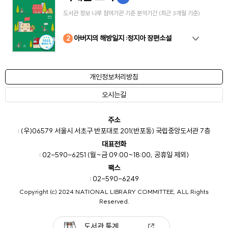
도서관 정보 나루 참여기관 기준 분석기간 (최근 3개월 기준)
10
4
8
2
3
5
6
7
9
1
아버지의 해방일지 :정지아 장편소설
개인정보처리방침
오시는길
주소
: (우)06579 서울시 서초구 반포대로 201(반포동) 국립중앙도서관 7층
대표전화
: 02-590-6251 (월~금 09:00~18:00, 공휴일 제외)
팩스
: 02-590-6249
Copyright (c) 2024 NATIONAL LIBRARY COMMITTEE, ALL Rights
Reserved.
도서관 통계