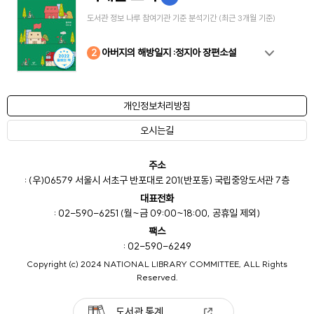
도서관 정보 나루 참여기관 기준 분석기간 (최근 3개월 기준)
10
4
8
2
3
5
6
7
9
1
아버지의 해방일지 :정지아 장편소설
개인정보처리방침
오시는길
주소
: (우)06579 서울시 서초구 반포대로 201(반포동) 국립중앙도서관 7층
대표전화
: 02-590-6251 (월~금 09:00~18:00, 공휴일 제외)
팩스
: 02-590-6249
Copyright (c) 2024 NATIONAL LIBRARY COMMITTEE, ALL Rights
Reserved.
도서관 통계