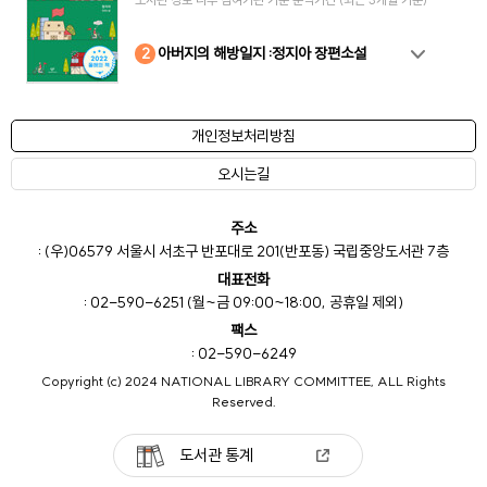
10
4
8
2
3
5
6
7
9
1
아버지의 해방일지 :정지아 장편소설
개인정보처리방침
오시는길
주소
: (우)06579 서울시 서초구 반포대로 201(반포동) 국립중앙도서관 7층
대표전화
: 02-590-6251 (월~금 09:00~18:00, 공휴일 제외)
팩스
: 02-590-6249
Copyright (c) 2024 NATIONAL LIBRARY COMMITTEE, ALL Rights
Reserved.
도서관 통계