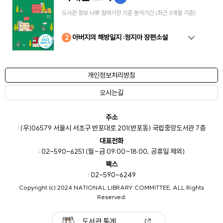
도서관 정보 나루 참여기관 기준 분석기간 (최근 3개월 기준)
10
4
8
2
3
5
6
7
9
1
아버지의 해방일지 :정지아 장편소설
개인정보처리방침
오시는길
주소
: (우)06579 서울시 서초구 반포대로 201(반포동) 국립중앙도서관 7층
대표전화
: 02-590-6251 (월~금 09:00~18:00, 공휴일 제외)
팩스
: 02-590-6249
Copyright (c) 2024 NATIONAL LIBRARY COMMITTEE, ALL Rights
Reserved.
도서관 통계