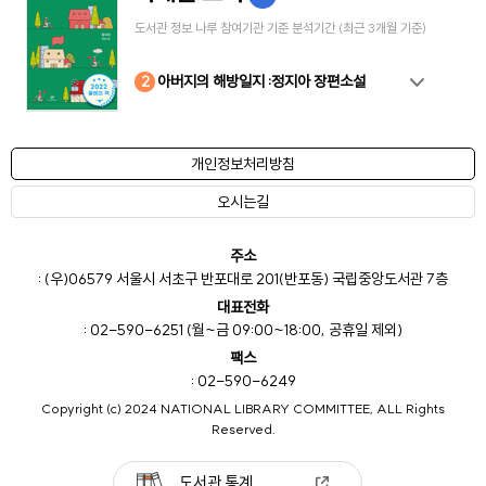
도서관 정보 나루 참여기관 기준 분석기간 (최근 3개월 기준)
10
4
8
2
3
5
6
7
9
1
아버지의 해방일지 :정지아 장편소설
개인정보처리방침
오시는길
주소
: (우)06579 서울시 서초구 반포대로 201(반포동) 국립중앙도서관 7층
대표전화
: 02-590-6251 (월~금 09:00~18:00, 공휴일 제외)
팩스
: 02-590-6249
Copyright (c) 2024 NATIONAL LIBRARY COMMITTEE, ALL Rights
Reserved.
도서관 통계