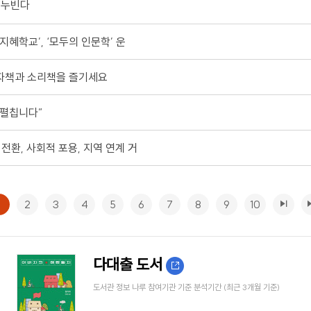
 누빈다
지혜학교’, ‘모두의 인문학’ 운
전자책과 소리책을 즐기세요
 펼칩니다”
 전환, 사회적 포용, 지역 연계 거
1
2
3
4
5
6
7
8
9
10
다대출 도서
도서관 정보 나루 참여기관 기준 분석기간 (최근 3개월 기준)