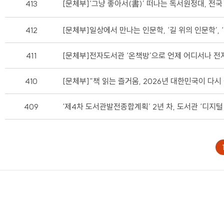
413
[문체부]‘그냥 좋아서(書)’ 떠나는 독서원정대, 전국
412
[문체부]일상에서 만나는 인문학, ‘길 위의 인문학’, ‘
411
[문체부]전자도서관 ‘온책방’으로 언제 어디서나 
410
[문체부]“책 읽는 즐거움, 2026년 대한민국이 다시
409
‘제4차 도서관발전종합계획’ 2년 차, 도서관 ‘디지털