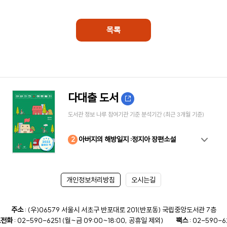
목록
다대출 도서
도서관 정보 나루 참여기관 기준 분석기간 (최근 3개월 기준)
10
4
8
2
3
5
6
7
9
1
아버지의 해방일지 :정지아 장편소설
개인정보처리방침
오시는길
주소
: (우)06579 서울시 서초구 반포대로 201(반포동) 국립중앙도서관 7층
표전화
: 02-590-6251 (월~금 09:00~18:00, 공휴일 제외)
팩스
: 02-590-6