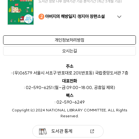
도서관 정보 나루 참여기관 기준 분석기간 (최근 3개월 기준)
10
4
8
2
3
5
6
7
9
1
아버지의 해방일지 :정지아 장편소설
개인정보처리방침
오시는길
주소
: (우)06579 서울시 서초구 반포대로 201(반포동) 국립중앙도서관 7층
대표전화
: 02-590-6251 (월~금 09:00~18:00, 공휴일 제외)
팩스
: 02-590-6249
Copyright (c) 2024 NATIONAL LIBRARY COMMITTEE, ALL Rights
Reserved.
도서관 통계