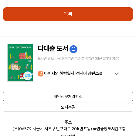
목록
다대출 도서
도서관 정보 나루 참여기관 기준 분석기간 (최근 3개월 기준)
10
4
8
2
3
5
6
7
9
1
아버지의 해방일지 :정지아 장편소설
개인정보처리방침
오시는길
주소
: (우)06579 서울시 서초구 반포대로 201(반포동) 국립중앙도서관 7층