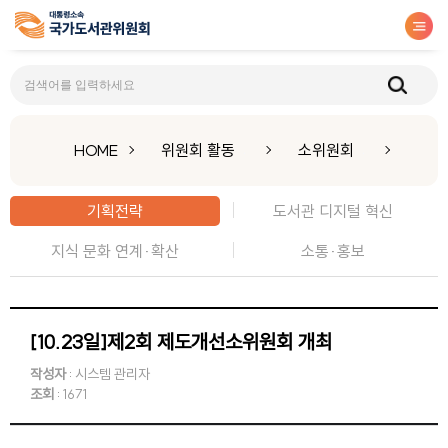
기획전략
HOME
위원회 활동
소위원회
기획전략
도서관 디지털 혁신
지식 문화 연계·확산
소통·홍보
[10.23일]제2회 제도개선소위원회 개최
작성자
: 시스템 관리자
조회
: 1671