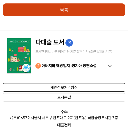
목록
다대출 도서
도서관 정보 나루 참여기관 기준 분석기간 (최근 3개월 기준)
10
4
8
2
3
5
6
7
9
1
아버지의 해방일지 :정지아 장편소설
개인정보처리방침
오시는길
주소
: (우)06579 서울시 서초구 반포대로 201(반포동) 국립중앙도서관 7층
대표전화