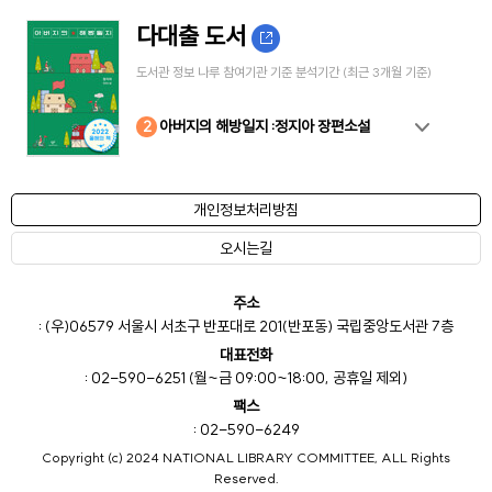
다대출 도서
도서관 정보 나루 참여기관 기준 분석기간 (최근 3개월 기준)
10
4
8
2
3
5
6
7
9
1
아버지의 해방일지 :정지아 장편소설
개인정보처리방침
오시는길
주소
: (우)06579 서울시 서초구 반포대로 201(반포동) 국립중앙도서관 7층
대표전화
: 02-590-6251 (월~금 09:00~18:00, 공휴일 제외)
팩스
: 02-590-6249
Copyright (c) 2024 NATIONAL LIBRARY COMMITTEE, ALL Rights
Reserved.