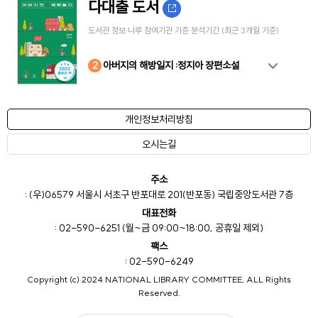
다대출 도서
도서관 정보 나루 참여기관 기준 분석기간 (최근 3개월 기준)
10
4
8
2
3
5
6
7
9
1
아버지의 해방일지 :정지아 장편소설
개인정보처리방침
오시는길
주소
: (우)06579 서울시 서초구 반포대로 201(반포동) 국립중앙도서관 7층
대표전화
: 02-590-6251 (월~금 09:00~18:00, 공휴일 제외)
팩스
: 02-590-6249
Copyright (c) 2024 NATIONAL LIBRARY COMMITTEE, ALL Rights
Reserved.