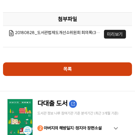
첨부파일
20180828_도서관법제도개선소위원회 회의록(3차회의).hwp
미리보기
목록
다대출 도서
도서관 정보 나루 참여기관 기준 분석기간 (최근 3개월 기준)
10
4
8
2
3
5
6
7
9
1
아버지의 해방일지 :정지아 장편소설