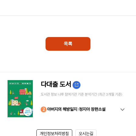
목록
다대출 도서
도서관 정보 나루 참여기관 기준 분석기간 (최근 3개월 기준)
10
4
8
2
3
5
6
7
9
1
아버지의 해방일지 :정지아 장편소설
개인정보처리방침
오시는길