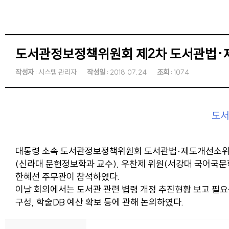
도서관정보정책위원회 제2차 도서관법·
작성자
: 시스템 관리자
작성일
: 2018.07.24
조회
: 1074
도서
대통령 소속 도서관정보정책위원회 도서관법·제도개선소위원회 
(신라대 문헌정보학과 교수), 우찬제 위원(서강대 국어국문
한혜선 주무관이 참석하였다.
이날 회의에서는 도서관 관련 볍령 개정 추진현황 보고 필요
구성, 학술DB 예산 확보 등에 관해 논의하였다.