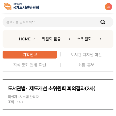
기획전략
HOME
위원회 활동
소위원회
기획전략
도서관 디지털 혁신
지식 문화 연계·확산
소통·홍보
도서관법· 제도개선 소위원회 회의결과(2차)
작성자
: 시스템 관리자
조회
: 743