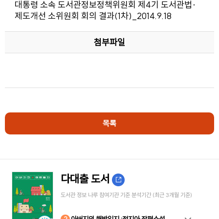
대통령 소속 도서관정보정책위원회 제4기 도서관법·
제도개선 소위원회 회의 결과(1차)_2014.9.18
첨부파일
목록
다대출 도서
도서관 정보 나루 참여기관 기준 분석기간 (최근 3개월 기준)
10
4
8
2
3
5
6
7
9
1
아버지의 해방일지 :정지아 장편소설