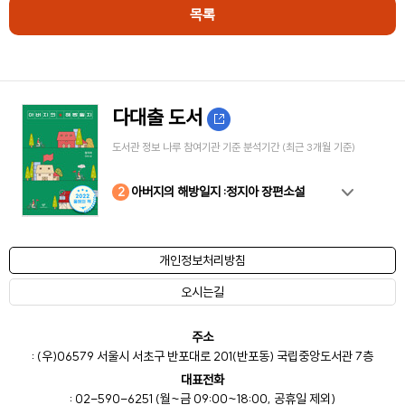
목록
다대출 도서
도서관 정보 나루 참여기관 기준 분석기간 (최근 3개월 기준)
10
4
8
2
3
5
6
7
9
1
아버지의 해방일지 :정지아 장편소설
개인정보처리방침
오시는길
주소
: (우)06579 서울시 서초구 반포대로 201(반포동) 국립중앙도서관 7층
대표전화
: 02-590-6251 (월~금 09:00~18:00, 공휴일 제외)