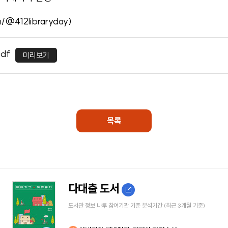
/@412libraryday
)
df
미리보기
목록
다대출 도서
도서관 정보 나루 참여기관 기준 분석기간 (최근 3개월 기준)