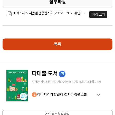
첨부파일
★제4차 도서관발전종합계획(2024~2028)(안) 설명회 자료집.pdf
미리보기
목록
다대출 도서
도서관 정보 나루 참여기관 기준 분석기간 (최근 3개월 기준)
10
4
8
2
3
5
6
7
9
1
아버지의 해방일지 :정지아 장편소설
개인정보처리방침