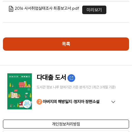
2016 사서취업실태조사 최종보고서.pdf
미리보기
목록
다대출 도서
도서관 정보 나루 참여기관 기준 분석기간 (최근 3개월 기준)
10
4
8
2
3
5
6
7
9
1
아버지의 해방일지 :정지아 장편소설
개인정보처리방침