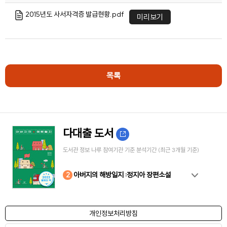
2015년도 사서자격증 발급현황.pdf
미리보기
목록
다대출 도서
도서관 정보 나루 참여기관 기준 분석기간 (최근 3개월 기준)
10
4
8
2
3
5
6
7
9
1
아버지의 해방일지 :정지아 장편소설
개인정보처리방침