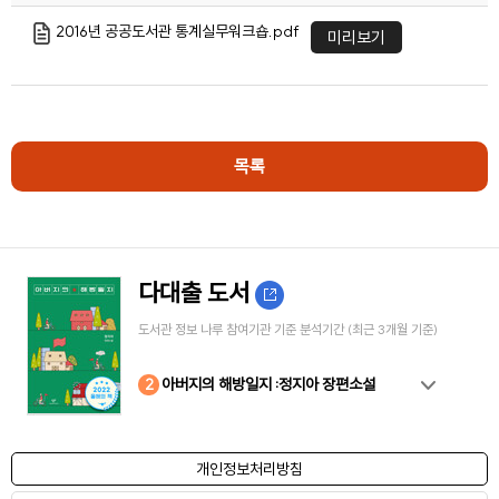
2016년 공공도서관 통계실무워크숍.pdf
미리보기
목록
다대출 도서
도서관 정보 나루 참여기관 기준 분석기간 (최근 3개월 기준)
10
4
8
2
3
5
6
7
9
1
아버지의 해방일지 :정지아 장편소설
개인정보처리방침