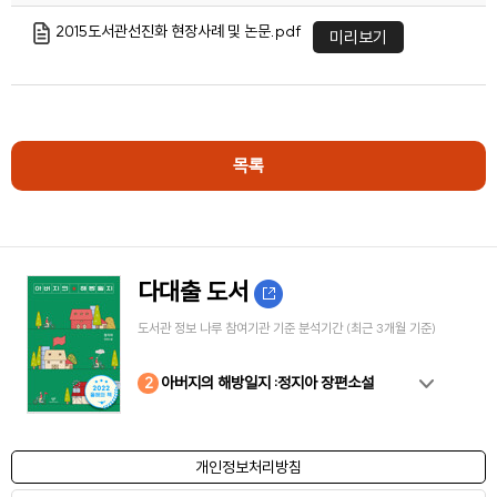
2015도서관선진화 현장사례 및 논문.pdf
미리보기
목록
다대출 도서
도서관 정보 나루 참여기관 기준 분석기간 (최근 3개월 기준)
10
4
8
2
3
5
6
7
9
1
아버지의 해방일지 :정지아 장편소설
개인정보처리방침