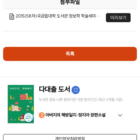
첨부파일
2015(58차)국공립대학 도서관 정보학 학술세미나.pdf
미리보기
목록
다대출 도서
도서관 정보 나루 참여기관 기준 분석기간 (최근 3개월 기준)
10
4
8
2
3
5
6
7
9
1
아버지의 해방일지 :정지아 장편소설
개인정보처리방침