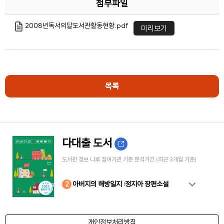
첨부파일
2008년독서의달도서관활동현황.pdf
미리보기
목록
다대출 도서
도서관 정보 나루 참여기관 기준 분석기간 (최근 3개월 기준)
10
4
8
2
3
5
6
7
9
1
아버지의 해방일지 :정지아 장편소설
개인정보처리방침