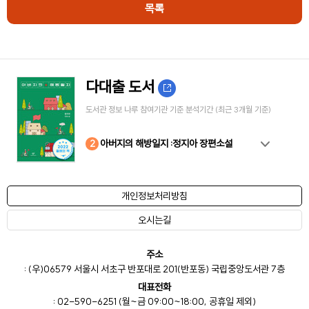
목록
다대출 도서
도서관 정보 나루 참여기관 기준 분석기간 (최근 3개월 기준)
10
4
8
2
3
5
6
7
9
1
아버지의 해방일지 :정지아 장편소설
개인정보처리방침
오시는길
주소
: (우)06579 서울시 서초구 반포대로 201(반포동) 국립중앙도서관 7층
대표전화
: 02-590-6251 (월~금 09:00~18:00, 공휴일 제외)