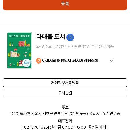
목록
다대출 도서
도서관 정보 나루 참여기관 기준 분석기간 (최근 3개월 기준)
10
4
8
2
3
5
6
7
9
1
아버지의 해방일지 :정지아 장편소설
개인정보처리방침
오시는길
주소
: (우)06579 서울시 서초구 반포대로 201(반포동) 국립중앙도서관 7층
대표전화
: 02-590-6251 (월~금 09:00~18:00, 공휴일 제외)