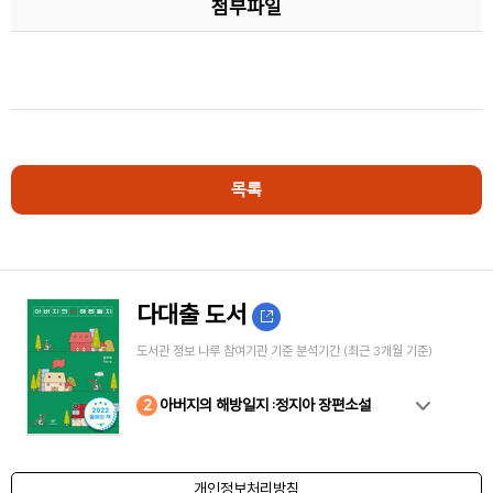
첨부파일
목록
다대출 도서
도서관 정보 나루 참여기관 기준 분석기간 (최근 3개월 기준)
10
4
8
2
3
5
6
7
9
1
아버지의 해방일지 :정지아 장편소설
개인정보처리방침