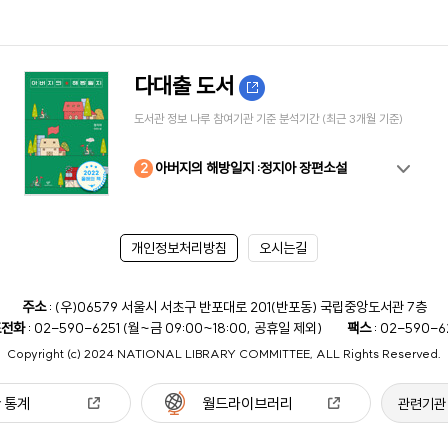
다대출 도서
도서관 정보 나루 참여기관 기준 분석기간 (최근 3개월 기준)
10
4
8
2
3
5
6
7
9
1
아버지의 해방일지 :정지아 장편소설
개인정보처리방침
오시는길
주소
: (우)06579 서울시 서초구 반포대로 201(반포동) 국립중앙도서관 7층
표전화
: 02-590-6251 (월~금 09:00~18:00, 공휴일 제외)
팩스
: 02-590-6
Copyright (c) 2024 NATIONAL LIBRARY COMMITTEE, ALL Rights Reserved.
 통계
월드라이브러리
관련기관