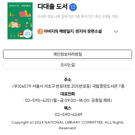
다대출 도서
도서관 정보 나루 참여기관 기준 분석기간 (최근 3개월 기준)
10
4
8
2
3
5
6
7
9
1
아버지의 해방일지 :정지아 장편소설
개인정보처리방침
오시는길
주소
: (우)06579 서울시 서초구 반포대로 201(반포동) 국립중앙도서관 7층
대표전화
: 02-590-6251 (월~금 09:00~18:00, 공휴일 제외)
팩스
: 02-590-6249
Copyright (c) 2024 NATIONAL LIBRARY COMMITTEE, ALL Rights
Reserved.