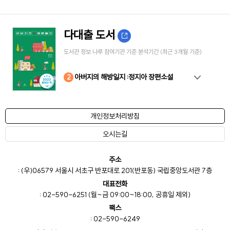
다대출 도서
도서관 정보 나루 참여기관 기준 분석기간 (최근 3개월 기준)
10
4
8
2
3
5
6
7
9
1
아버지의 해방일지 :정지아 장편소설
개인정보처리방침
오시는길
주소
: (우)06579 서울시 서초구 반포대로 201(반포동) 국립중앙도서관 7층
대표전화
: 02-590-6251 (월~금 09:00~18:00, 공휴일 제외)
팩스
: 02-590-6249