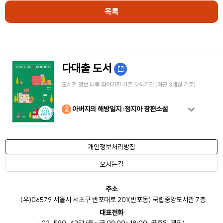
목록
다대출 도서
도서관 정보 나루 참여기관 기준 분석기간 (최근 3개월 기준)
10
4
8
2
3
5
6
7
9
1
아버지의 해방일지 :정지아 장편소설
개인정보처리방침
오시는길
주소
: (우)06579 서울시 서초구 반포대로 201(반포동) 국립중앙도서관 7층
대표전화
: 02-590-6251 (월~금 09:00~18:00, 공휴일 제외)