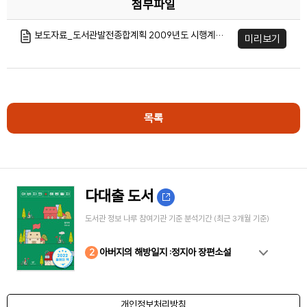
첨부파일
보도자료_도서관발전종합계획 2009년도 시행계획 확정·발표.hwp
미리보기
목록
다대출 도서
도서관 정보 나루 참여기관 기준 분석기간 (최근 3개월 기준)
10
4
8
2
3
5
6
7
9
1
아버지의 해방일지 :정지아 장편소설
개인정보처리방침