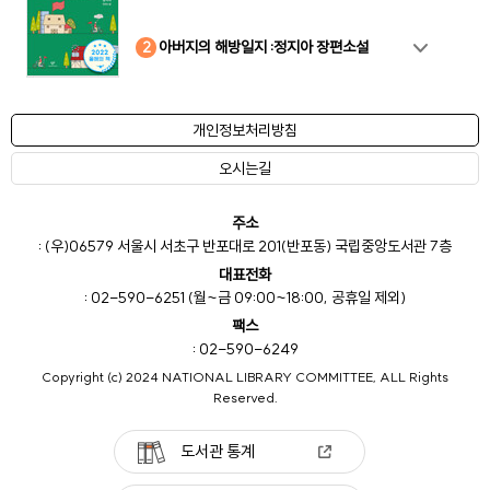
10
4
8
2
3
5
6
7
9
1
아버지의 해방일지 :정지아 장편소설
개인정보처리방침
오시는길
주소
: (우)06579 서울시 서초구 반포대로 201(반포동) 국립중앙도서관 7층
대표전화
: 02-590-6251 (월~금 09:00~18:00, 공휴일 제외)
팩스
: 02-590-6249
Copyright (c) 2024 NATIONAL LIBRARY COMMITTEE, ALL Rights
Reserved.
도서관 통계