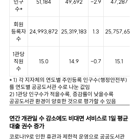
인구
51,184
49,692
-2.9
47,287
수*
회원
등록자
24,993,872
25,319,183
1.3
25,757,652
수
1관당
직원
15.0
14.9
-0.7
15.1
수
* 1) 각 지자체의 연도별 주민등록 인구수(행정안전부)
를 연도별 공공도서관 수로 나눈 값임
2) 1관당 인구수가 적을수록, 증감률이 낮을수록
공공도서관 환경이 양호한 것으로 평가할 수 있음
연간 개관일 수 감소에도 비대면 서비스로 1일 평균
대출 권수 증가
코로나19로 인한 휴관과 제한적 운영으로 공공도서관