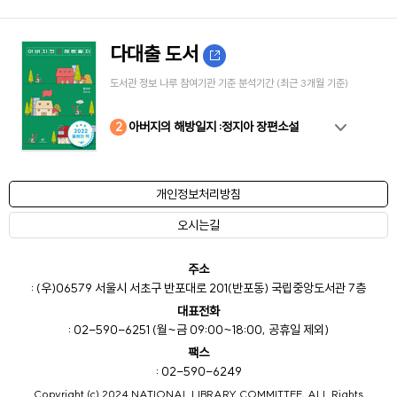
다대출 도서
도서관 정보 나루 참여기관 기준 분석기간 (최근 3개월 기준)
10
4
8
2
3
5
6
7
9
1
아버지의 해방일지 :정지아 장편소설
개인정보처리방침
오시는길
주소
: (우)06579 서울시 서초구 반포대로 201(반포동) 국립중앙도서관 7층
대표전화
: 02-590-6251 (월~금 09:00~18:00, 공휴일 제외)
팩스
: 02-590-6249
Copyright (c) 2024 NATIONAL LIBRARY COMMITTEE, ALL Rights