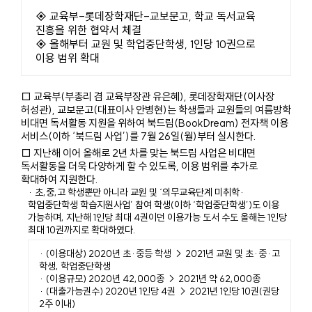
◈ 교육부-롯데장학재단-교보문고, 학교 독서교육
진흥을 위한 협약서 체결
◈ 올해부터 교원 및 학업중단학생, 1인당 10권으로
이용 범위 확대
□ 교육부(부총리 겸 교육부장관 유은혜), 롯데장학재단(이사장
허성관), 교보문고(대표이사 안병현)는 학생들과 교원들의 여름방학
비대면 독서활동 지원을 위하여 북드림(BookDream) 전자책 이용
서비스(이하 ‘북드림 사업’)를 7월 26일(월)부터 실시한다.
□ 지난해 이어 올해로 2년 차를 맞는 북드림 사업은 비대면
독서활동을 더욱 다양하게 할 수 있도록, 이용 범위를 추가로
확대하여 지원한다.
· 초,중,고 학생뿐만 아니라 교원 및 ‘의무교육단계 미취학·
학업중단학생 학습지원사업’ 참여 학생(이하 ‘학업중단학생’)도 이용
가능하며, 지난해 1인당 최대 4권이던 이용가능 도서 수도 올해는 1인당
최대 10권까지로 확대하였다.
· (이용대상) 2020년 초·중등 학생 → 2021년 교원 및 초·중·고
학생, 학업중단학생
· (이용규모) 2020년 42,000종 → 2021년 약 62,000종
· (대출가능권수) 2020년 1인당 4권 → 2021년 1인당 10권(권당
2주 이내)