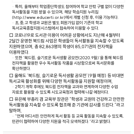
· 특히, 올해부터 학업중단학생도 참여하여 학교 안팎 구별 없이 다양한
독서활동을 지원 받을 수 있으며, 해당 학습지원 누리집
(
http://www.educerti.or.kr
)에서 개별 신청 후, 이용 가능하다.
· 초,중,고 학생과 교원은 별도 회원가입 없이 기존의 학교
독서교육종합지원시스템에서 접속하여 이용할 수 있다.
□ 코로나19로 도서관 이용이 어려운 상황에서도 지난해 4월부터
2달간 운영한 북드림 사업은 학생들이 독서활동을 지속할 수 있도록
지원하였으며, 총 82,863명의 학생이 85,071권의 전자책을
이용하였다.
· 또한 ‘북드림, 슬기로운 독서생활 공모전(2020.9월)’을 통해 북드림
전자책을 활용한 우수 독서활동 작품을 시상함으로써 독서문화를
확산하였다.
□ 올해도 ‘북드림, 슬기로운 독서생활 공모전’(9월 예정) 등 비대면
독서교육 활성화를 위해 다양한 독서활동을 지원할 예정이며,
· 2학기 개학 후에도 북드림 전자책을 교과와 연계하여 다양한 수업
자료로 활용할 수 있도록 시도교육청과 협력해 나갈 예정이다.
□ 유은혜 부총리 겸 교육부 장관은 “학생과 교원의 건강하고 안전한
독서활동을 지속할 수 있도록 협조해 준 기관에 감사를 드린다.”라고
말하며,
· “언제 어디서든 안전하게 독서 활동 등 교육 활동을 지속할 수 있도록,
민관이 협력하여 다양한 지원을 적극 모색하겠다.”라고 밝혔다.