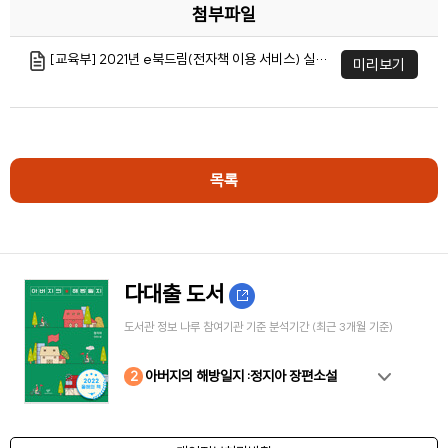
첨부파일
[교육부] 2021년 e북드림(전자책 이용 서비스) 실시.hwp
미리보기
목록
다대출 도서
도서관 정보 나루 참여기관 기준 분석기간 (최근 3개월 기준)
10
4
8
2
3
5
6
7
9
1
아버지의 해방일지 :정지아 장편소설