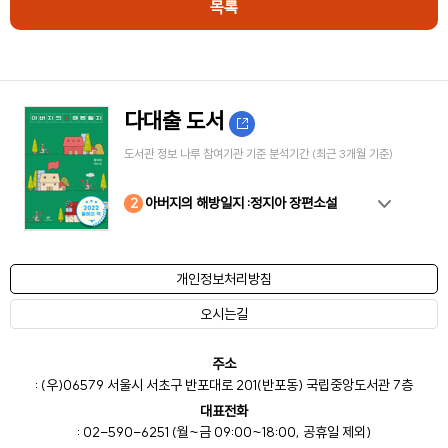
목록
다대출 도서
도서관 정보 나루 참여기관 기준 분석기간 (최근 3개월 기준)
10
4
8
2
3
5
6
7
9
1
아버지의 해방일지 :정지아 장편소설
개인정보처리방침
오시는길
주소
: (우)06579 서울시 서초구 반포대로 201(반포동) 국립중앙도서관 7층
대표전화
: 02-590-6251 (월~금 09:00~18:00, 공휴일 제외)