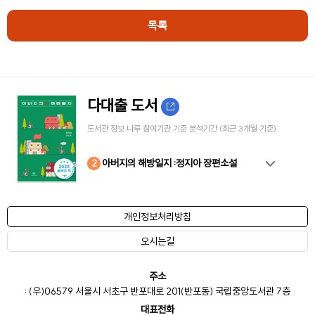
목록
다대출 도서
도서관 정보 나루 참여기관 기준 분석기간 (최근 3개월 기준)
10
4
8
2
3
5
6
7
9
1
아버지의 해방일지 :정지아 장편소설
개인정보처리방침
오시는길
주소
: (우)06579 서울시 서초구 반포대로 201(반포동) 국립중앙도서관 7층
대표전화